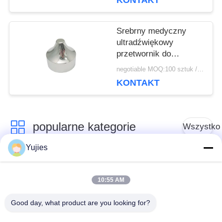
KONTAKT
ultradźwiękowego z
bańką z tworzywa
sztucznego
Srebrny medyczny
ultradźwiękowy
przetwornik do
aluminiowej głowicy
negotiable MOQ:100 sztuk / sztuk
kosmetycznej 1MHz
KONTAKT
popularne kategorie
Wszystko
Yujies
Medyczny
Przetwornik
przetwornik
10:55 AM
ultradźwiękowy PZT
ultradźwiękowy
Good day, what product are you looking for?
Przetwornik do