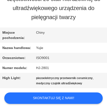
FABRYCE
ultradźwiękowego urządzenia do
pielęgnacji twarzy
KONTROLA
JAKOŚCI
Miejsce
Chiny
pochodzenia:
Nazwa handlowa:
Yujie
SKONTAKTUJ
Orzecznictwo:
ISO9001
SIĘ
Numer modelu:
HJ-2801
Z
High Light:
,
piezoelektryczny przetwornik ceramiczny
NAMI
medyczny czujnik ultradźwiękowy
SKONTAKTUJ SIĘ Z NAMI!
POPROSIĆ