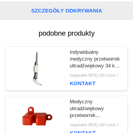
O
SZCZEGÓŁY ODKRYWANIA
WYCENĘ
podobne produkty
SITEMAP
Indywidualny
medyczny przetwornik
PRIVACY
ultradźwiękowy 34 khz
do sztyftu skalera
negotiable MOQ:100 sztuk / sztuk
POLICY
urządzenia
KONTAKT
terapeutycznego
Medyczny
ultradźwiękowy
przetwornik
piezoelektryczny do
negotiable MOQ:100 sztuk / sztuk
czujnika