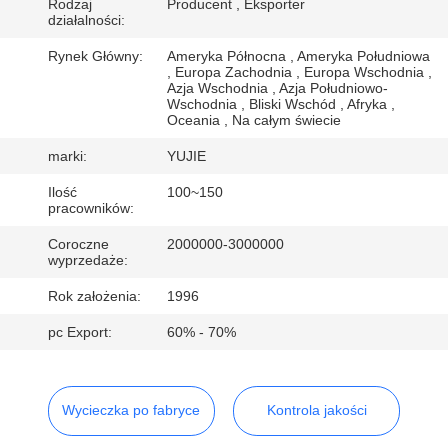
KONTROLA
Rodzaj
Producent , Eksporter
działalności:
JAKOŚCI
Rynek Główny:
Ameryka Północna , Ameryka Południowa
, Europa Zachodnia , Europa Wschodnia ,
Azja Wschodnia , Azja Południowo-
SKONTAKTUJ
Wschodnia , Bliski Wschód , Afryka ,
Oceania , Na całym świecie
SIĘ
marki:
YUJIE
Z
Ilość
100~150
NAMI
pracowników:
Coroczne
2000000-3000000
POPROSIĆ
wyprzedaże:
O
Rok założenia:
1996
WYCENĘ
pc Export:
60% - 70%
SITEMAP
Wycieczka po fabryce
Kontrola jakości