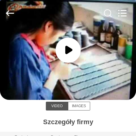
Shenzhen
Yujies
Technology
Co.,
Ltd..
All
Rights
Reserved.
DOM
PRODUKTY
O
NAS
Shenzhen Yujies Technology Co., Ltd.
WYCIECZKA
VIDEO
IMAGES
PO
FABRYCE
Szczegóły firmy