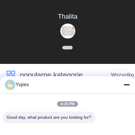
Thalita
popularne kategorie
Wszystko
Yujies
Medyczny
Przetwornik
przetwornik
4:25 PM
ultradźwiękowy PZT
ultradźwiękowy
Good day, what product are you looking for?
Przetwornik do
Ultradźwiękowy
czyszczenia