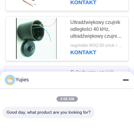
KONTAKT
22
Ceramika
Ultradźwiękowy czujnik
odległości 40 kHz,
piezoelektryczna
ultradźwiękowy czujnik
paliwa z rezystorem
negotiable MOQ:50 sztuk / sztuk
termicznym
KONTAKT
Cylindryczny czujnik
10
ultradźwiękowy
Yujies
Ultradźwiękowy
dalekiego zasięgu 75
KHz Wytrzymała,
czujnik bąbelkowy
negotiable MOQ:100 sztuk / sztuk
3:58 AM
uszczelniona
KONTAKT
konstrukcja
Good day, what product are you looking for?
Czarny plastikowy
czujnik Ultradźwiękowy