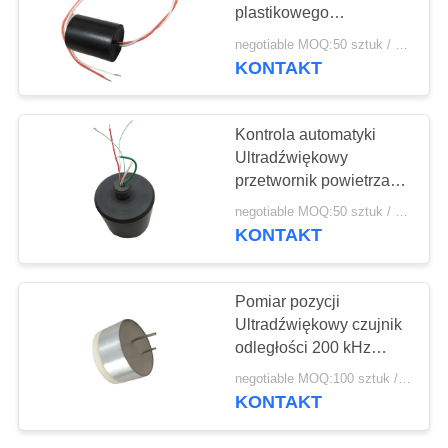
PRIVACY
plastikowego
POLICY
przetwornika małej
negotiable MOQ:50 sztuk / sztuk
struktury
KONTAKT
10
PZT w proszku
Kontrola automatyki
Ultradźwiękowy
przetwornik powietrza
40KHz Materiał
negotiable MOQ:50 sztuk / sztuk
obudowy z tworzywa
KONTAKT
sztucznego
27
Pomiar pozycji
Ultradźwiękowy czujnik
Pierścień Piezo
odległości 200 kHz
Długa żywotność
negotiable MOQ:100 sztuk / sztuk
KONTAKT