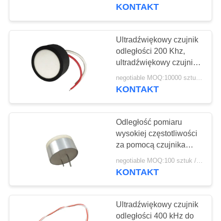
KONTROLA
stałej
KONTAKT
JAKOŚCI
Ultradźwiękowy czujnik
22
SKONTAKTUJ
odległości 200 Khz,
Przetwornik do
ultradźwiękowy czujnik
SIĘ
poziomu powietrza
czyszczenia
negotiable MOQ:10000 sztuk (100 dużo)
Z
KONTAKT
NAMI
ultradźwiękowego
Odległość pomiaru
POPROSIĆ
wysokiej częstotliwości
O
za pomocą czujnika
28
ultradźwiękowego Łatwa
WYCENĘ
negotiable MOQ:100 sztuk / sztuk
Ultradźwiękowy
instalacja
KONTAKT
czujnik poziomu
SITEMAP
Ultradźwiękowy czujnik
odległości 400 kHz do