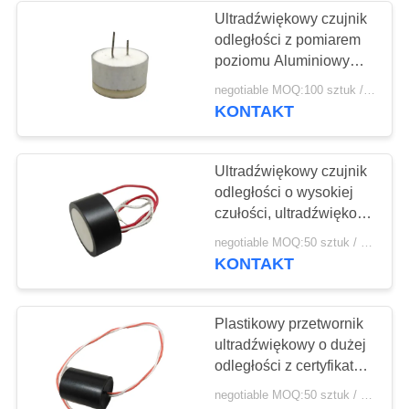
Ultradźwiękowy czujnik
odległości z pomiarem
21
poziomu Aluminiowy
Tarcza
przetwornik powietrza
negotiable MOQ:100 sztuk / sztuk
KONTAKT
piezoelektryczna
Ultradźwiękowy czujnik
odległości o wysokiej
czułości, ultradźwiękowy
moduł odległości 112
23
negotiable MOQ:50 sztuk / sztuk
kHz
KONTAKT
Rurka
piezoelektryczna
Plastikowy przetwornik
ultradźwiękowy o dużej
odległości z certyfikatem
ISO 9001
negotiable MOQ:50 sztuk / sztuk