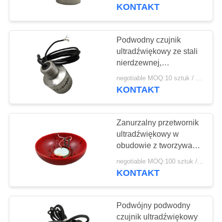
KONTROLA
KONTAKT
JAKOŚCI
Podwodny czujnik
22
SKONTAKTUJ
ultradźwiękowy ze stali
Przetwornik do
nierdzewnej,
SIĘ
ultradźwiękowy czujnik
czyszczenia
negotiable MOQ:10 sztuk / sztuk
Z
pomiaru głębokości
KONTAKT
NAMI
ultradźwiękowego
Zanurzalny przetwornik
POPROSIĆ
ultradźwiękowy w
O
obudowie z tworzywa
28
sztucznego Niska
WYCENĘ
negotiable MOQ:100 sztuk / sztuk
Ultradźwiękowy
impedancja równoległa
KONTAKT
czujnik poziomu
SITEMAP
Podwójny podwodny
czujnik ultradźwiękowy