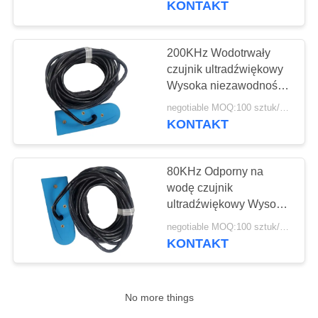
KONTAKT
22
Ceramika
200KHz Wodotrwały
czujnik ultradźwiękowy
piezoelektryczna
Wysoka niezawodność
Długa żywotność
negotiable MOQ:100 sztuk/kawałków
KONTAKT
80KHz Odporny na
10
wodę czujnik
Ultradźwiękowy
ultradźwiękowy Wysoka
niezawodność Długa
czujnik bąbelkowy
negotiable MOQ:100 sztuk/kawałków
żywotność
KONTAKT
No more things