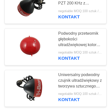
PRIVACY
PZT 200 KHz z
POLICY
certyfikatem ISO 9001
negotiable MOQ:100 sztuk / sztuk
KONTAKT
10
PZT w proszku
Podwodny przetwornik
głębokości
ultradźwiękowej koloru
czerwonego o
negotiable MOQ:100 sztuk / sztuk
przepustowości 2,6 kHz
KONTAKT
27
Uniwersalny podwodny
czujnik ultradźwiękowy z
Pierścień Piezo
tworzywa sztucznego
Przetwornik wysokiej
negotiable MOQ:100 sztuk / sztuk
częstotliwości
KONTAKT