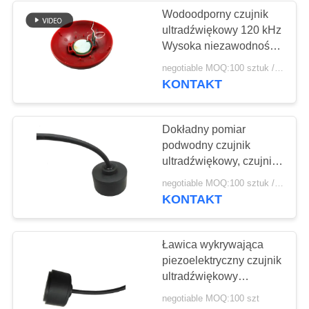
Wodoodporny czujnik
ultradźwiękowy 120 kHz
21
Wysoka niezawodność
Tarcza
Długi okres użytkowania
negotiable MOQ:100 sztuk / sztuk
KONTAKT
piezoelektryczna
Dokładny pomiar
podwodny czujnik
ultradźwiękowy, czujnik
ultradźwiękowy Piezo
23
negotiable MOQ:100 sztuk / sztuk
200 kHz
KONTAKT
Rurka
piezoelektryczna
Ławica wykrywająca
piezoelektryczny czujnik
ultradźwiękowy
Dostosowana wysoka
negotiable MOQ:100 szt
niezawodność