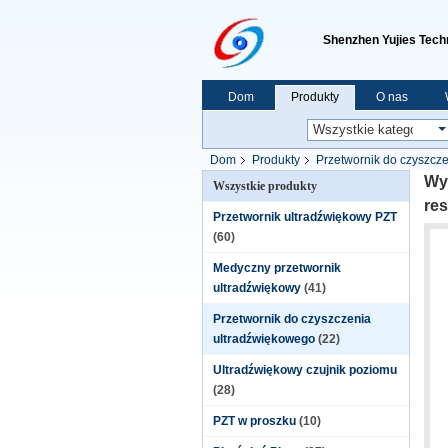
Shenzhen Yujies Techn
Dom
Produkty
O nas
Dom
Produkty
Przetwornik do czyszcz
Wy
Wszystkie produkty
res
Przetwornik ultradźwiękowy PZT
(60)
Medyczny przetwornik
ultradźwiękowy
(41)
Przetwornik do czyszczenia
ultradźwiękowego
(22)
Ultradźwiękowy czujnik poziomu
(28)
PZT w proszku
(10)