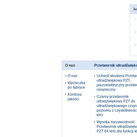
Je
O nas
Przetwornik ultradźwię
O nas
Uchwyt skrubera Przetw
ultradźwiękowy PZT,
Wycieczka
piezoelektryczny przetw
po fabryce
ceramiczny
Kontrola
Czarny przetwornik
jakości
ultradźwiękowy PZT do
ultradźwiękowego czujn
poziomu z częstotliwośc
kHz
Wysoka niezawodność
Przetwornik ultradźwię
PZT 64 kHz dla funkcji k