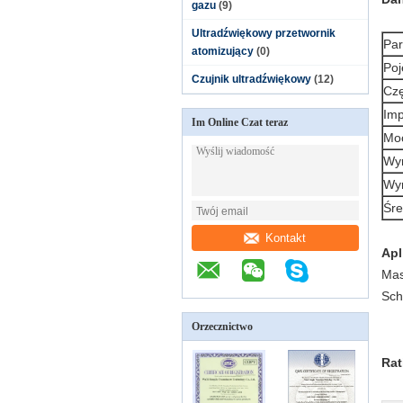
gazu
(9)
Ultradźwiękowy przetwornik
Par
atomizujący
(0)
Po
Czujnik ultradźwiękowy
(12)
Czę
Imp
Im Online Czat teraz
Mo
Wym
Wym
Śre
Kontakt
Apl
Mas
Sch
Orzecznictwo
Rat