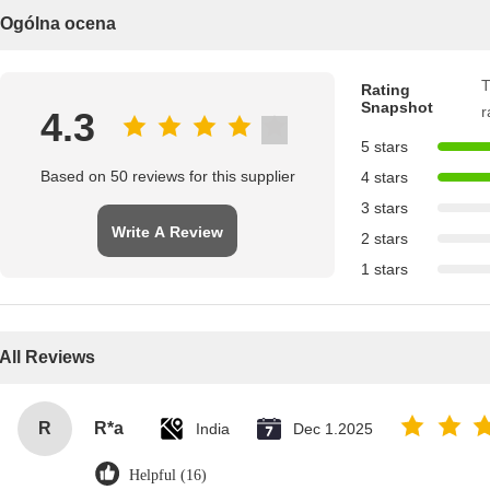
Ogólna ocena
T
Rating
Snapshot
r
4.3
5 stars
Based on 50 reviews for this supplier
4 stars
3 stars
Write A Review
2 stars
1 stars
All Reviews
R
R*a
India
Dec 1.2025
Helpful (16)