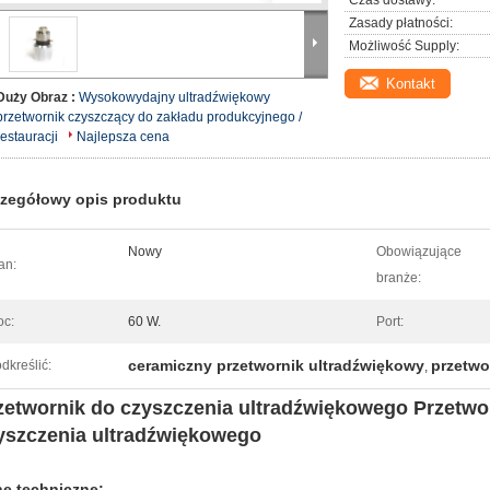
Czas dostawy:
Zasady płatności:
Możliwość Supply:
Kontakt
Duży Obraz :
Wysokowydajny ultradźwiękowy
przetwornik czyszczący do zakładu produkcyjnego /
restauracji
Najlepsza cena
zegółowy opis produktu
Nowy
Obowiązujące
an:
branże:
c:
60 W.
Port:
ceramiczny przetwornik ultradźwiękowy
przetwo
dkreślić:
,
zetwornik do czyszczenia ultradźwiękowego Przetwo
yszczenia ultradźwiękowego
e techniczne: