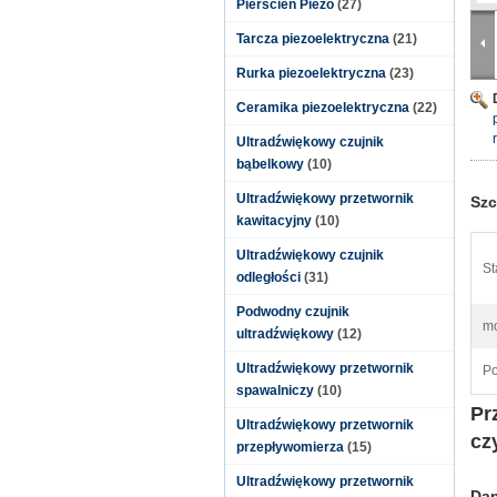
Pierścień Piezo
(27)
Tarcza piezoelektryczna
(21)
Rurka piezoelektryczna
(23)
Ceramika piezoelektryczna
(22)
Ultradźwiękowy czujnik
bąbelkowy
(10)
Ultradźwiękowy przetwornik
Szc
kawitacyjny
(10)
Ultradźwiękowy czujnik
St
odległości
(31)
Podwodny czujnik
mo
ultradźwiękowy
(12)
Ultradźwiękowy przetwornik
Po
spawalniczy
(10)
Pr
Ultradźwiękowy przetwornik
cz
przepływomierza
(15)
Ultradźwiękowy przetwornik
Dan