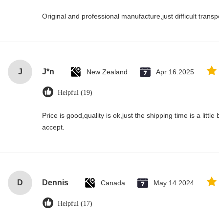
Original and professional manufacture,just difficult transpor
J
J*n
New Zealand
Apr 16.2025
Helpful (19)
Price is good,quality is ok,just the shipping time is a little bi
accept.
D
Dennis
Canada
May 14.2024
Helpful (17)