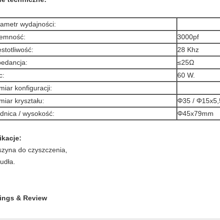
ametr wydajności:
jemność:
3000pf
stotliwość:
28 Khz
edancja:
≤25Ω
c:
60 W.
iar konfiguracji:
iar kryształu:
Φ35 / Φ15x5,
dnica / wysokość:
Φ45x79mm
ikacje:
zyna do czyszczenia,
udła.
ings & Review