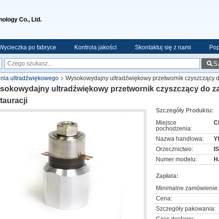
ology Co., Ltd.
Wycieczka po fabryce
Kontrola jakości
Skontaktuj się z nami
Pop
S
enia ultradźwiękowego
Wysokowydajny ultradźwiękowy przetwornik czyszczący do
sokowydajny ultradźwiękowy przetwornik czyszczący do za
tauracji
Szczegóły Produktu:
Miejsce
C
pochodzenia:
Nazwa handlowa:
Y
Orzecznictwo:
I
Numer modelu:
H
Zapłata:
Minimalne zamówienie:
Cena:
Szczegóły pakowania: