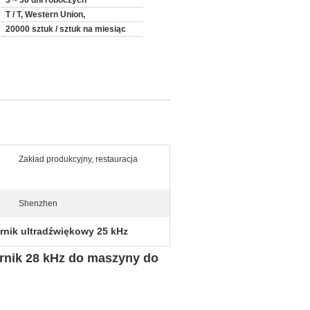
3 ~ 30 dni roboczych
T / T, Western Union,
20000 sztuk / sztuk na miesiąc
Zakład produkcyjny, restauracja
Shenzhen
rnik ultradźwiękowy 25 kHz
rnik 28 kHz do maszyny do