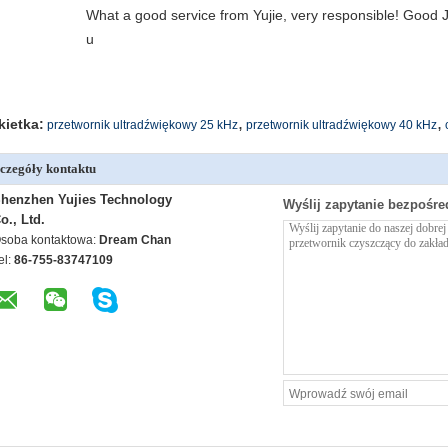
What a good service from Yujie, very responsible! Good J
u
,
,
kietka:
przetwornik ultradźwiękowy 25 kHz
przetwornik ultradźwiękowy 40 kHz
czegóły kontaktu
henzhen Yujies Technology
Wyślij zapytanie bezpośre
o., Ltd.
soba kontaktowa:
Dream Chan
el:
86-755-83747109