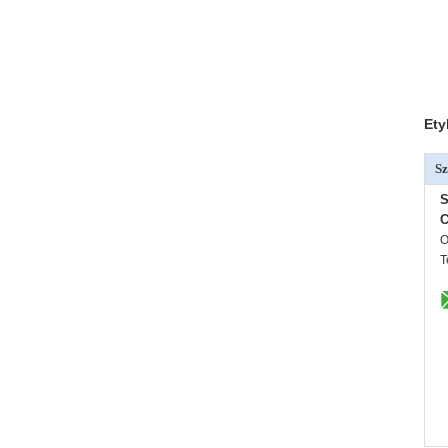
Ety
Sz
S
C
O
T