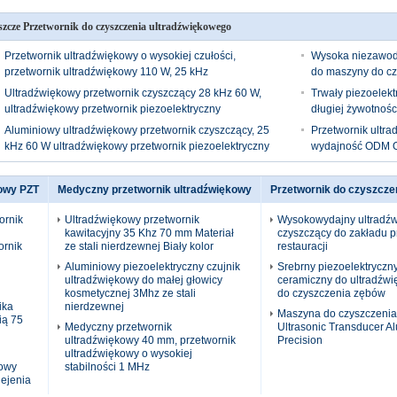
szcze Przetwornik do czyszczenia ultradźwiękowego
Przetwornik ultradźwiękowy o wysokiej czułości,
Wysoka niezawodn
przetwornik ultradźwiękowy 110 W, 25 kHz
do maszyny do cz
Ultradźwiękowy przetwornik czyszczący 28 kHz 60 W,
Trwały piezoelekt
ultradźwiękowy przetwornik piezoelektryczny
długiej żywotnośc
Aluminiowy ultradźwiękowy przetwornik czyszczący, 25
Przetwornik ultr
kHz 60 W ultradźwiękowy przetwornik piezoelektryczny
wydajność ODM 
kowy PZT
Medyczny przetwornik ultradźwiękowy
Przetwornik do czyszcze
ornik
Ultradźwiękowy przetwornik
Wysokowydajny ultradźw
kawitacyjny 35 Khz 70 mm Materiał
czyszczący do zakładu p
ornik
ze stali nierdzewnej Biały kolor
restauracji
Aluminiowy piezoelektryczny czujnik
Srebrny piezoelektryczn
ultradźwiękowy do małej głowicy
ceramiczny do ultradźw
kosmetycznej 3Mhz ze stali
do czyszczenia zębów
ika
nierdzewnej
Maszyna do czyszczenia
ią 75
Medyczny przetwornik
Ultrasonic Transducer A
ultradźwiękowy 40 mm, przetwornik
Precision
ultradźwiękowy o wysokiej
kowy
stabilności 1 MHz
lejenia