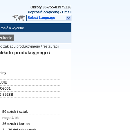
Obroty
86-755-83975226
Poprosić o wycenę
-
Email
Select Language
rosić o wycenę
zukanie
 zakładu produkcyjnego / restauracji
kładu produkcyjnego /
hiny
UJIE
SO9001
J-3528B
50 sztuk / sztuk
negotiable
36 sztuk / karton