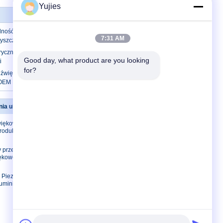
Yujies
ość PZT Piezoelektryczny przetwornik
7:31 AM
yszczenia ultradźwiękowego
ryczny przetwornik ultradźwiękowy o
Good day, what product are you looking 
i
for?
adźwiękowy Dia 38 mm 40 kHz Wysoka
OEM Dostępny
nia ultradźwiękowego
Skontaktuj się z nami
iękowy przetwornik
Skontaktuj się z
rodukcyjnego /
nami
Poprosić o wycenę
y przetwornik
E-Mail
iękowego urządzenia
Mapa strony
 Piezo Ceramic
Strona mobilna
luminium High