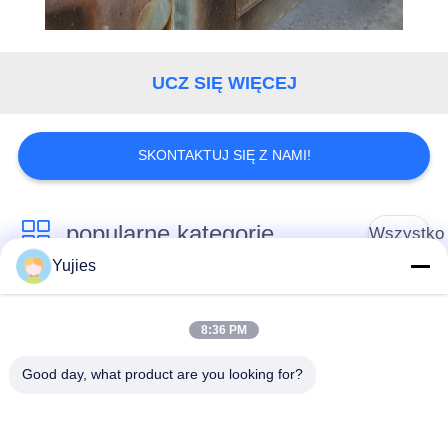
UCZ SIĘ WIĘCEJ
SKONTAKTUJ SIĘ Z NAMI!
popularne kategorie
Wszystko
Yujies
Medyczny
Przetwornik
przetwornik
8:36 PM
ultradźwiękowy PZT
ultradźwiękowy
Good day, what product are you looking for?
Przetwornik do
Ultradźwiękowy
czyszczenia
czujnik poziomu