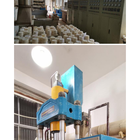
KONTROLA
JAKOŚCI
SKONTAKTUJ
SIĘ
Z
NAMI
POPROSIĆ
O
WYCENĘ
SITEMAP