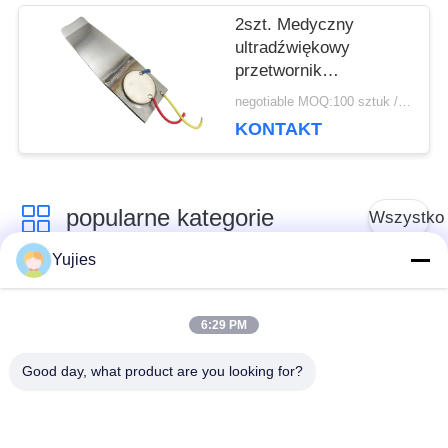
sztucznego
2szt. Medyczny
ultradźwiękowy
przetwornik
piezoelektryczny
negotiable MOQ:100 sztuk / sztuk
Crystals do płuczki z
KONTAKT
szeroką głowicą
popularne kategorie
Wszystko
Yujies
Medyczny
Przetwornik
przetwornik
6:29 PM
ultradźwiękowy PZT
ultradźwiękowy
Good day, what product are you looking for?
Przetwornik do
Ultradźwiękowy
czyszczenia
czujnik poziomu
ultradźwiękowego