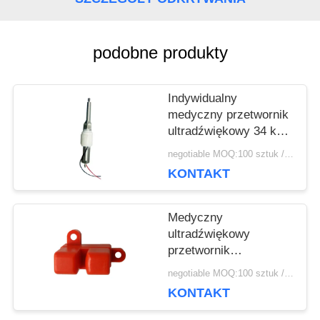
O
WYCENĘ
podobne produkty
Indywidualny
SITEMAP
medyczny przetwornik
ultradźwiękowy 34 khz
do sztyftu skalera
PRIVACY
negotiable MOQ:100 sztuk / sztuk
urządzenia
KONTAKT
terapeutycznego
POLICY
Medyczny
ultradźwiękowy
przetwornik
piezoelektryczny do
negotiable MOQ:100 sztuk / sztuk
czujnika
KONTAKT
ultradźwiękowego z
bańką z tworzywa