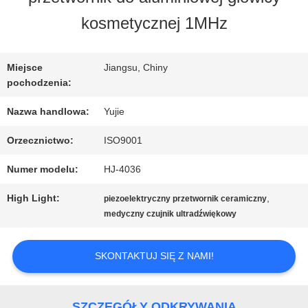
FABRYCE
kosmetycznej 1MHz
KONTROLA
Miejsce
Jiangsu, Chiny
pochodzenia:
JAKOŚCI
Nazwa handlowa:
Yujie
Orzecznictwo:
ISO9001
SKONTAKTUJ
Numer modelu:
HJ-4036
SIĘ
High Light:
,
piezoelektryczny przetwornik ceramiczny
Z
medyczny czujnik ultradźwiękowy
NAMI
SKONTAKTUJ SIĘ Z NAMI!
POPROSIĆ
SZCZEGÓŁY ODKRYWANIA