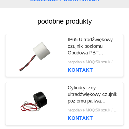
O
WYCENĘ
podobne produkty
IP65 Ultradźwiękowy
SITEMAP
czujnik poziomu
Obudowa PBT
Ultradźwiękowy czujnik
PRIVACY
negotiable MOQ:50 sztuk / sztuk
paliwa z kablami
KONTAKT
POLICY
Cylindryczny
ultradźwiękowy czujnik
poziomu paliwa
112KHz Wytrzymała,
negotiable MOQ:50 sztuk / sztuk
uszczelniona
KONTAKT
konstrukcja