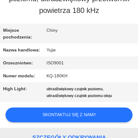
FABRYCE
powietrza 180 kHz
KONTROLA
Miejsce
Chiny
pochodzenia:
JAKOŚCI
Nazwa handlowa:
Yujie
Orzecznictwo:
ISO9001
SKONTAKTUJ
Numer modelu:
KQ-180KH
SIĘ
High Light:
,
ultradźwiękowy czujnik poziomu
Z
ultradźwiękowy czujnik poziomu oleju
NAMI
SKONTAKTUJ SIĘ Z NAMI!
POPROSIĆ
SZCZEGÓŁY ODKRYWANIA