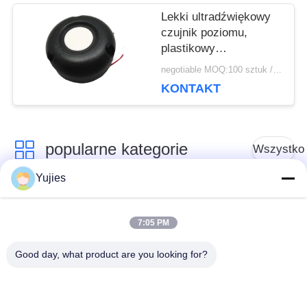
Lekki ultradźwiękowy
czujnik poziomu,
plastikowy
ultradźwiękowy czujnik
negotiable MOQ:100 sztuk / sztuk
odległości 75 kHz
KONTAKT
popularne kategorie
Wszystko
Yujies
Medyczny
Przetwornik
przetwornik
7:05 PM
ultradźwiękowy PZT
ultradźwiękowy
Good day, what product are you looking for?
Przetwornik do
Ultradźwiękowy
czyszczenia
czujnik poziomu
ultradźwiękowego