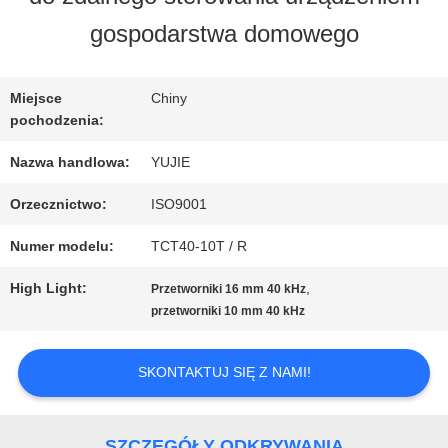
FABRYCE
gospodarstwa domowego
KONTROLA
Miejsce
Chiny
pochodzenia:
JAKOŚCI
Nazwa handlowa:
YUJIE
Orzecznictwo:
ISO9001
SKONTAKTUJ
Numer modelu:
TCT40-10T / R
SIĘ
High Light:
,
Przetworniki 16 mm 40 kHz
Z
przetworniki 10 mm 40 kHz
NAMI
SKONTAKTUJ SIĘ Z NAMI!
POPROSIĆ
SZCZEGÓŁY ODKRYWANIA