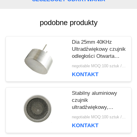
O
WYCENĘ
podobne produkty
Dia 25mm 40KHz
SITEMAP
Ultradźwiękowy czujnik
odległości Otwarta
obudowa aluminiowa
PRIVACY
negotiable MOQ:100 sztuk / sztuk
KONTAKT
POLICY
Stabilny aluminiowy
czujnik
ultradźwiękowy,
przetworniki 16 mm 40
negotiable MOQ:100 sztuk / sztuk
kHz wysokiej czułości
KONTAKT