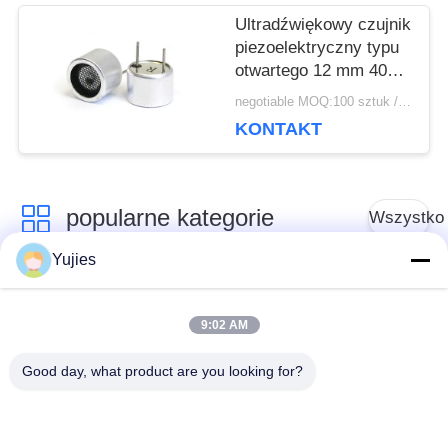
Ultradźwiękowy czujnik
piezoelektryczny typu
otwartego 12 mm 40
kHz do sterowania
negotiable MOQ:100 sztuk / sztuk
sprzętem na komary
KONTAKT
popularne kategorie
Wszystko
Yujies
Medyczny
Przetwornik
przetwornik
9:02 AM
ultradźwiękowy PZT
ultradźwiękowy
Good day, what product are you looking for?
Przetwornik do
Ultradźwiękowy
czyszczenia
czujnik poziomu
ultradźwiękowego